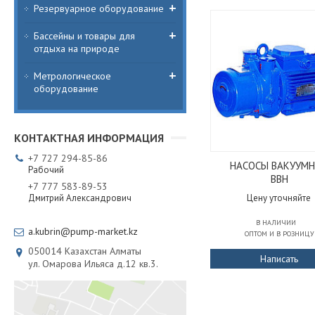
Резервуарное оборудование
Бассейны и товары для
отдыха на природе
Метрологическое
оборудование
+7
727
294-85-86
НАСОСЫ ВАКУУМ
Рабочий
ВВН
+7
777
583-89-53
Дмитрий Александрович
Цену уточняйте
В НАЛИЧИИ
a.kubrin@pump-market.kz
ОПТОМ И В РОЗНИЦУ
050014
Казахстан
Алматы
Написать
ул. Омарова Ильяса д.12 кв.3.