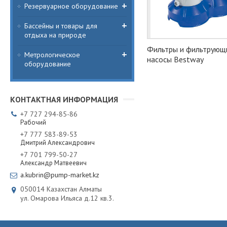
Резервуарное оборудование
Бассейны и товары для
отдыха на природе
Фильтры и фильтрующ
Метрологическое
насосы Bestway
оборудование
+7
727
294-85-86
Рабочий
+7
777
583-89-53
Дмитрий Александрович
+7
701
799-50-27
Александр Матвеевич
a.kubrin@pump-market.kz
050014
Казахстан
Алматы
ул. Омарова Ильяса д.12 кв.3.